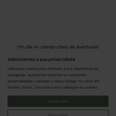
Um dia no campo cheio de aventuras!
Valorizamos a sua privacidade
Utilizamos cookies para melhorar a sua experiência de
navegação, apresentar anúncios ou conteúdos
personalizados e analisar o nosso tráfego. Ao clicar em
"Aceitar Todos", concorda com a utilização de cookies.
Emprego
|
Política de Cookies
Política de Privacidade
Aceite tudo
Informação ao Consumidor
Livro de Reclamações
|
Canal de Denúncia
Personalizar