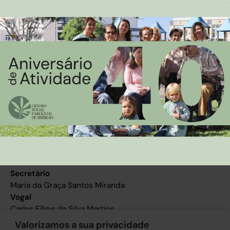
Presidente
Manuel Joaquim Carvalho Fernandes
Vice-Presidente
Rui Sérgio Azevedo Santos
Secretária
Maria Irene Vieira de Araújo
Tesoureira
Mariana Isabel da Cruz Santos
Vogal
Nuno Adelino Pereira da Cruz
Conselho Fiscal
Presidente
Marco Paulo Pereira da Cruz
Secretário
Maria da Graça Santos Miranda
Vogal
Carlos Filipe da Silva Martins
Valorizamos a sua privacidade