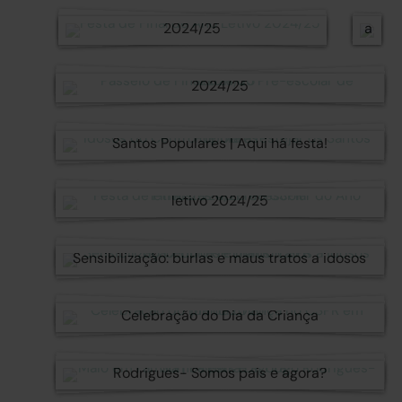
Festa de Final de Ano Letivo
i
2024/25
a
Passeio de Finalistas do Pré-escolar -
2024/25
Santos Populares | Aqui há festa!
Festa de Finalistas do Pré-escolar do Ano
letivo 2024/25
Sensibilização: burlas e maus tratos a idosos
Celebração do Dia da Criança
Maio em Família | Palestra Dr. Hugo
Rodrigues- Somos pais e agora?