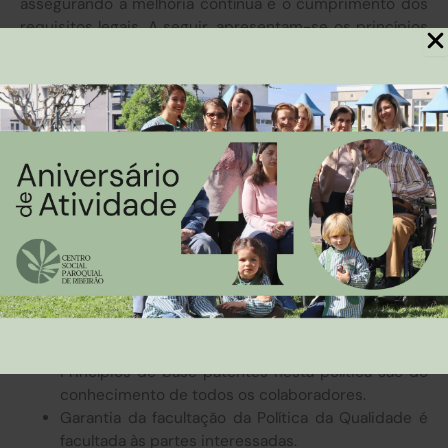
assegurando a melhoria contínua e o cumprimento dos
requisitos legais. A seguir, apresentam-se os princípios
que orientam esta política que refletem a dedicação e a
satisfação de todas as partes envolvidas.
Clientes / utentes constituem o foco de toda a
nossa ação.
Colaboradores são a chave do sucesso.
Igualdade entre homens e mulheres é condição
para a Qualidade Total.
Produtividade e rentabilidade na maximização dos
resultados.
Cumprimento com os requisitos legais e todos os
demais definidos no Sistema de Gestão da
Qualidade do CSPR.
Melhoria contínua do seu Sistema de Gestão da
Qualidade.
Princípios de base patentes nesta política são do
conhecimento de todos os colaboradores.
Garantia da facultação da Política da Qualidade é
facultada às partes interessadas.