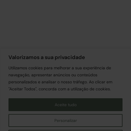
Valorizamos a sua privacidade
Utilizamos cookies para melhorar a sua experiência de
navegação, apresentar anúncios ou conteúdos
personalizados e analisar o nosso tráfego. Ao clicar em
"Aceitar Todos", concorda com a utilização de cookies.
Emprego
|
Política de Cookies
Política de Privacidade
Aceite tudo
Informação ao Consumidor
Livro de Reclamações
|
Canal de Denúncia
Personalizar
Siga-nos