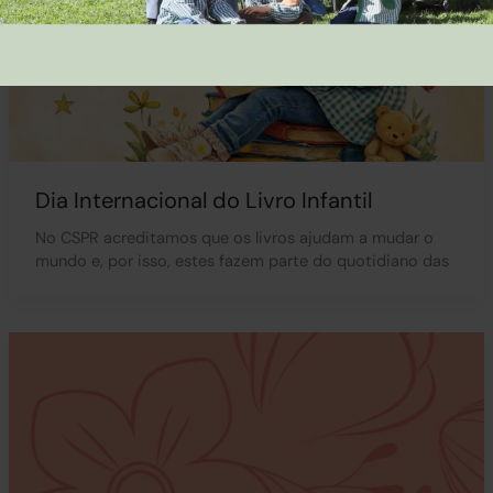
Dia Internacional do Livro Infantil
No CSPR acreditamos que os livros ajudam a mudar o
mundo e, por isso, estes fazem parte do quotidiano das