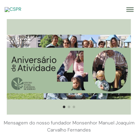
Skip
to
content
Mensagem do nosso fundador Monsenhor Manuel Joaquim
Carvalho Fernandes