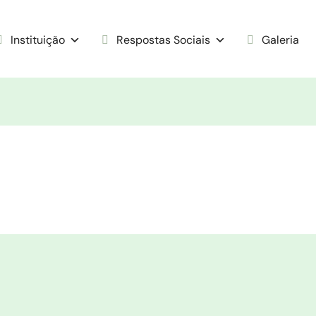
Instituição
Respostas Sociais
Galeria