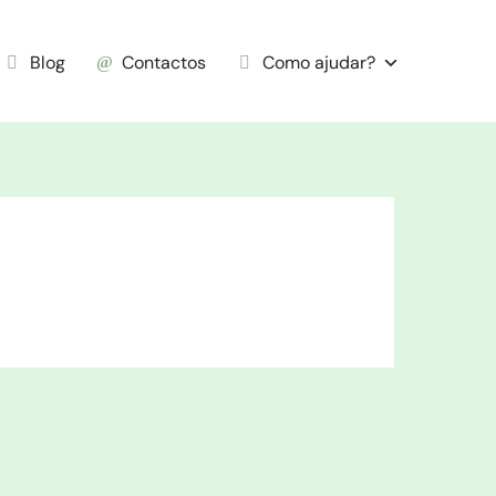
Blog
Contactos
Como ajudar?